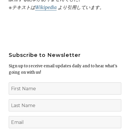
※テキストは
Wikipedia
より引用しています。
Post
Subscribe to Newsletter
navigation
Sign up to receive email updates daily and to hear what's
going on with us!
First
Name
Last
Name
Email